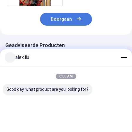
Doorgaan
Geadviseerde Producten
alex.liu
6:55 AM
Good day, what product are you looking for?
Versterkte RTP Lijn
RTP-Lijnpijpleiding
Van het de Lij
10 Duim 3000psi van
Versterkte Band
van het oliega
SRTP Staal voor
ultra Met hoge
het Koordband
Flexibele Kustpijp
weerstand 2,0 Mm
Versterkte Ho
Beste prijs
Beste prijs
Beste pri