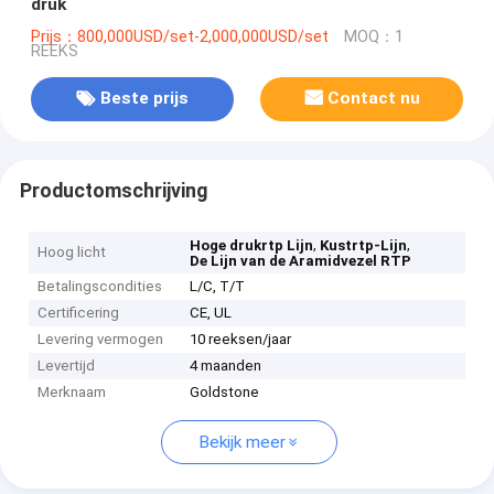
druk
Prijs：800,000USD/set-2,000,000USD/set
MOQ：1
REEKS
Beste prijs
Contact nu
Productomschrijving
,
,
Hoge drukrtp Lijn
Kustrtp-Lijn
Hoog licht
De Lijn van de Aramidvezel RTP
Betalingscondities
L/C, T/T
Certificering
CE, UL
Levering vermogen
10 reeksen/jaar
Levertijd
4 maanden
Merknaam
Goldstone
Bekijk meer