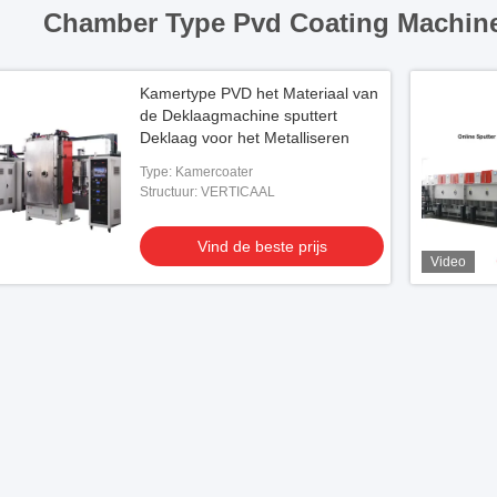
Chamber Type Pvd Coating Machine
Kamertype PVD het Materiaal van
de Deklaagmachine sputtert
Deklaag voor het Metalliseren
Type: Kamercoater
Structuur: VERTICAAL
Vind de beste prijs
Video