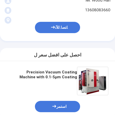
Mr. Wood Han
13608083660
ﺎﺘﺼﻟ ﺍﻶﻧ
احصل على افضل سعر ل
Precision Vacuum Coating
Machine with 0.1-5μm Coating
Thickness and 10^-3 Pa Vacuum
Degree for Easy Operation
استمر