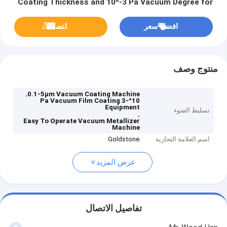
Coating Thickness and 10^-3 Pa Vacuum Degree for
Easy Operation
افضل سعر
ﺎﺘﺼﻟ ﺍﻶﻧ
منتوج وصف
,
0.1-5μm Vacuum Coating Machine
10^-3 Pa Vacuum Film Coating
Equipment
تسليط الضوء
,
Easy To Operate Vacuum Metallizer
Machine
اسم العلامة التجارية
Goldstone
عرض المزيد
تفاصيل الاتصال