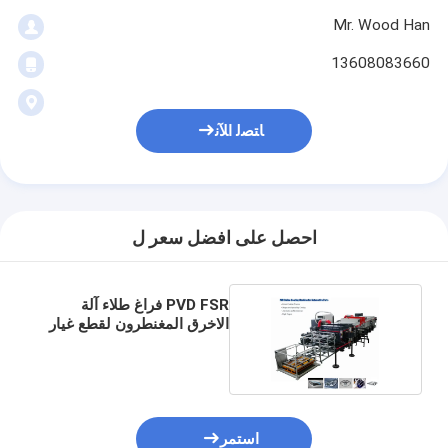
Mr. Wood Han
13608083660
ﺎﺘﺼﻟ ﺍﻶﻧ
احصل على افضل سعر ل
PVD FSR فراغ طلاء آلة
الاخرق المغنطرون لقطع غيار
السيارات
استمر