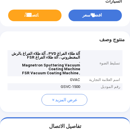
السيارات
افضل سعر
ﺎﺘﺼﻟ ﺍﻶﻧ
منتوج وصف
آلة طلاء الفراغ PVD ، آلة طلاء الفراغ بالرش
المغنطروني ، آلة طلاء الفراغ FSR
,
تسليط الضوء
Magnetron Sputtering Vacuum
Coating Machine
,
FSR Vacuum Coating Machine
اسم العلامة التجارية
GVAC
رقم الموديل
GSVC-1500
عرض المزيد
تفاصيل الاتصال