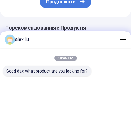
Продолжать
Порекомендованные Продукты
alex.liu
10:46 PM
Good day, what product are you looking for?
Отличная
Срок службы 20
Укрепленная
коррозионная
лет. Труба RTP.
термопласти
устойчивость
Труба высокого
полимерная т
нефтегазовой
давления.
RTP легкая п
трубы RTP,
Подходит для
сравнению с
Лучшая цена
Лучшая цена
Лучшая ц
предназначенной
тяжелых
металлическ
для устойчивости к
промышленных
трубами
воздействию
условий и систем
химических
давления.
веществ,
Главная
Карта
контактные
Desktop
обеспечивающей
страница
сайта
данные
Site