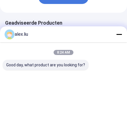
Geadviseerde Producten
alex.liu
8:24 AM
Good day, what product are you looking for?
Uitstekende
Levensduur 20 jaar
Versterkte
corrosiebestendigheid
RTP-pijp
thermoplastis
Oliegas RTP-pijp
Hoogdrukpijp
polymer RTP-p
ontworpen om
geschikt voor zware
lichtgewicht i
chemische
industriële
vergelijking m
Beste prijs
Beste prijs
Beste pri
blootstelling te
toepassingen en
metalen pijpen
weerstaan, waardoor
druksystemen
Drukgehalte t
de lange levensduur
psi Ontworpen
en veiligheid van de
het vervoer va
pijpleiding worden
vloeistoffen
Thuis
Ongeveer
Contacteer
Desktop
gewaarborgd
ons
ons
Site