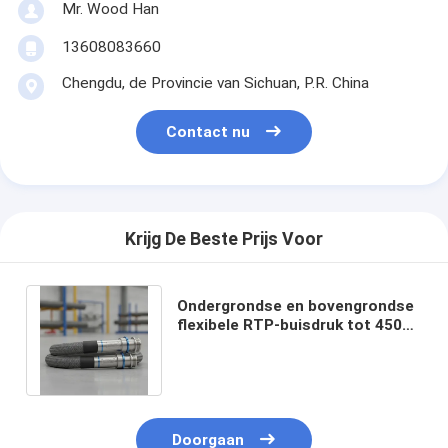
Mr. Wood Han
13608083660
Chengdu, de Provincie van Sichuan, P.R. China
Contact nu
Krijg De Beste Prijs Voor
Ondergrondse en bovengrondse
flexibele RTP-buisdruk tot 4500
psi ontworpen voor veilige
werking
Doorgaan