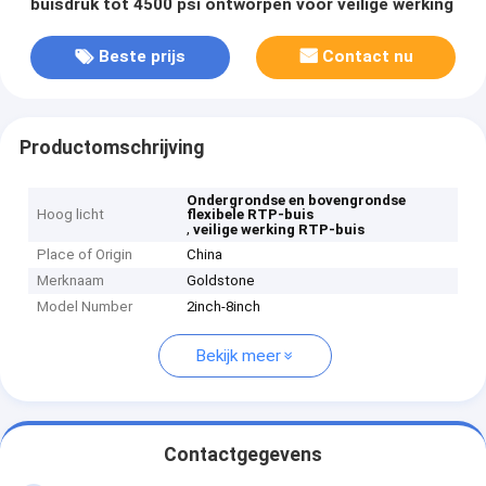
buisdruk tot 4500 psi ontworpen voor veilige werking
Beste prijs
Contact nu
Productomschrijving
Ondergrondse en bovengrondse
Hoog licht
flexibele RTP-buis
,
veilige werking RTP-buis
Place of Origin
China
Merknaam
Goldstone
Model Number
2inch-8inch
Bekijk meer
Contactgegevens