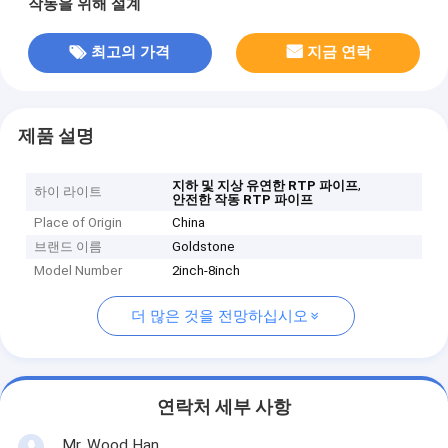
작동을 위해 설계
최고의 가격
지금 연락
제품 설명
,
지하 및 지상 유연한 RTP 파이프
하이 라이트
안전한 작동 RTP 파이프
Place of Origin
China
브랜드 이름
Goldstone
Model Number
2inch-8inch
더 많은 것을 전망하십시오
연락처 세부 사항
Mr. Wood Han