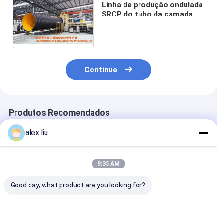
Linha de produção ondulada
SRCP do tubo da camada do
PE para a água de esgoto da
drenagem
Continue
Produtos Recomendados
alex.liu
9:35 AM
Good day, what product are you looking for?
800Mpa corrugados
ASTM F2435
Tubulação
conduzem a linha de
corrugados
composta do 