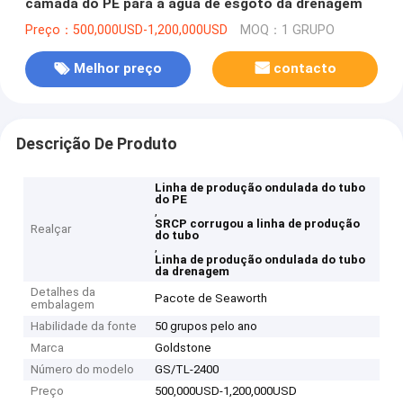
camada do PE para a água de esgoto da drenagem
Preço：500,000USD-1,200,000USD
MOQ：1 GRUPO
Melhor preço
contacto
Descrição De Produto
Linha de produção ondulada do tubo
do PE
,
SRCP corrugou a linha de produção
Realçar
do tubo
,
Linha de produção ondulada do tubo
da drenagem
Detalhes da
Pacote de Seaworth
embalagem
Habilidade da fonte
50 grupos pelo ano
Marca
Goldstone
Número do modelo
GS/TL-2400
Preço
500,000USD-1,200,000USD