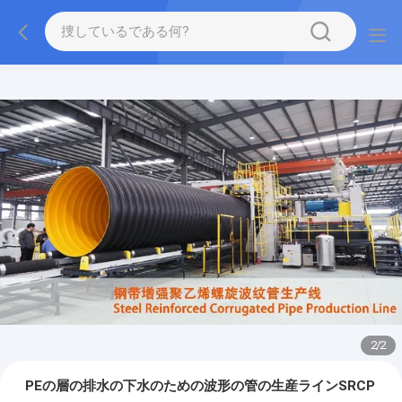
2
/
2
PEの層の排水の下水のための波形の管の生産ラインSRCP