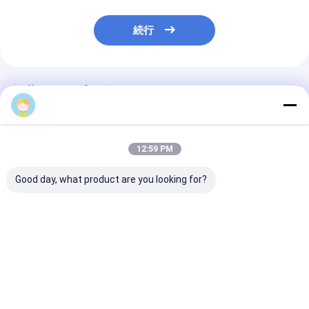
続行
推薦されたプロダクト
12:59 PM
Good day, what product are you looking for?
波形を付けられる3200
波形を付けられる
下水道の排水の
のMm 800Mpaは生産
ASTM F2435は生産ラ
機械800Mpa
ラインSRPEの螺線形
イン3000mm CSAの
HDPE SRPE
の構造を配管する
ISO標準を配管する
管
ベストプライス
ベストプライス
ベストプラ