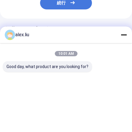
続行
推薦されたプロダクト
alex.liu
10:01 AM
Good day, what product are you looking for?
Precision Vacuum
Easy To Operate
White Vacuum
Coating Machine
Vacuum Coating
Coating Machi
with 0.1-5μm
Machine with 0.1-
with 50Hz Fre
Coating Thickness
5μm Coating
SUS304 Cham
and 10^-3 Pa
Thickness and 10^-3
Material and 0
ベストプライス
ベストプライス
ベストプラ
Vacuum Degree for
Pa Vacuum Degree
5μm Coating
Easy Operation
for Aluminum
Thickness
Evaporation Coating
Desktop Site
ホーム
企業情報
お問い合わせ