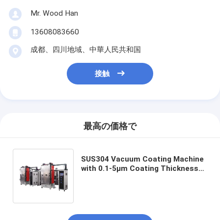
Mr. Wood Han
13608083660
成都、四川地域、中華人民共和国
接触
最高の価格で
SUS304 Vacuum Coating Machine
with 0.1-5μm Coating Thickness
and 50Hz Frequency for Aluminum
Evaporation