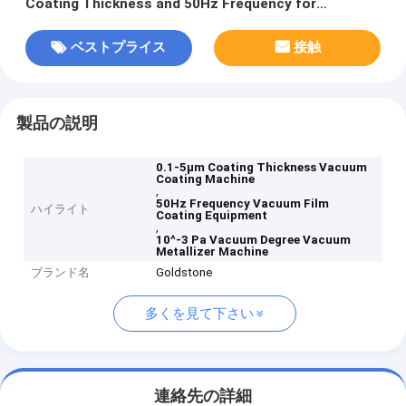
Coating Thickness and 50Hz Frequency for
Aluminum Evaporation
ベストプライス
接触
製品の説明
0.1-5μm Coating Thickness Vacuum
Coating Machine
,
50Hz Frequency Vacuum Film
ハイライト
Coating Equipment
,
10^-3 Pa Vacuum Degree Vacuum
Metallizer Machine
ブランド名
Goldstone
多くを見て下さい
連絡先の詳細