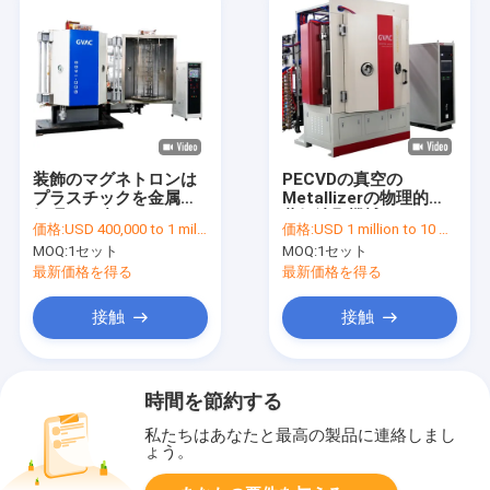
装飾のマグネトロンは
PECVDの真空の
プラスチックを金属で
Metallizerの物理的な
処理する小さいPVDの
蒸気沈殿機械MF DCの
価格:
USD 400,000 to 1 million
価格:
USD 1 million to 10 million
コータを放出させる
放出させること
MOQ:
1セット
MOQ:
1セット
最新価格を得る
最新価格を得る
接触
接触
時間を節約する
私たちはあなたと最高の製品に連絡しまし
ょう。