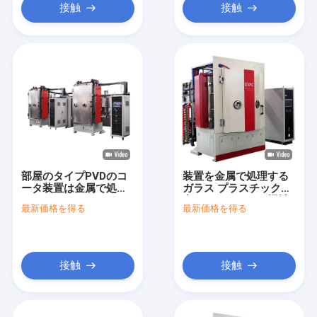
接触
接触
部屋のタイプPVDのコ
装置を金属で処理する
ータ装置は金属で処理
ガラス プラスチック真
することのためのコー
空はPVDのめっき機械
最新価格を得る
最新価格を得る
ティングを放出させる
を放出させる
接触
接触