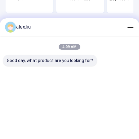
Pvdのコータ
コータを放出させなさい
alex.liu
Desktop Site
ホーム
企業情報
お問い合わせ
ガラス コータ
地図
プライバシーポリシー
品質
RTPライン
中国工場.Copyright © 2026 Sichuan Goldstone
真空メッキ機械
4:09 AM
Orient New Material Technology Co.,Ltd. All Rights Reserved.
hdpeの管の放出機械
Good day, what product are you looking for?
摩耗の抵抗力がある管
スマートな駐車の解決
合成の管の生産ライン