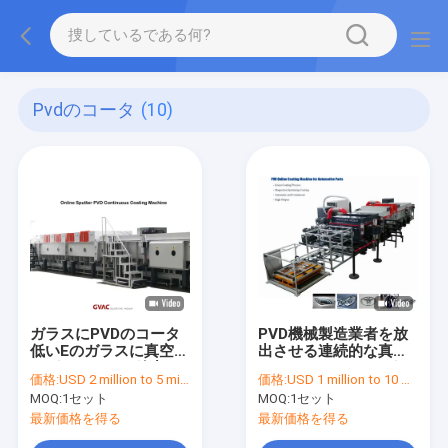
Pvdのコータ
(10)
ガラスにPVDのコータ
PVD機械製造業者を放
低いEのガラスに真空の
出させる連続的な真空
マグネトロンの放出を
メッキシステム マグネ
価格:
USD 2 million to 5 million
価格:
USD 1 million to 10 million
反映しなさい
トロン
MOQ:
1セット
MOQ:
1セット
最新価格を得る
最新価格を得る