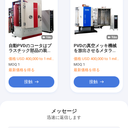
自動PVDのコータはプ
PVDの真空メッキ機械
ラスチック部品の装飾
を放出させるメタライ
を金属で処理すること
ゼーションのマグネト
価格:
USD 400,000 to 1 million
価格:
USD 400,000 to 1 million
に掃除機をかける
ロン
MOQ:
1
MOQ:
1
最新価格を得る
最新価格を得る
接触
接触
家
プロダクト
メッセージ
迅速に返信します
私達について