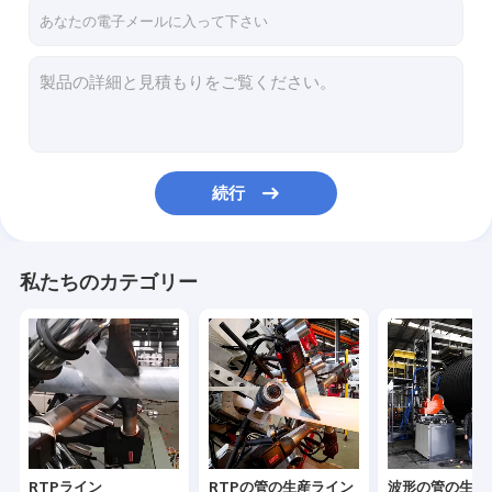
工場旅行
品質管理
私達に連絡しなさい
Blog
続行
引用を要求しなさい
私たちのカテゴリー
RTPライン
RTPの管の生産ライン
波形の管の生産ライン
RTPパイプ
RTPライン
RTPの管の生産ライン
波形の管の生産