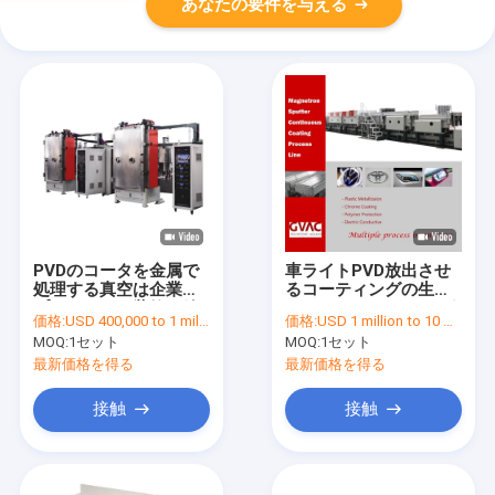
あなたの要件を与える
PVDのコータを金属で
車ライトPVD放出させ
処理する真空は企業の
るコーティングの生産
プラスチック装飾を放
ラインオンライン マグ
価格:
USD 400,000 to 1 million
価格:
USD 1 million to 10 million
出させる
ネトロン
MOQ:
1セット
MOQ:
1セット
最新価格を得る
最新価格を得る
接触
接触