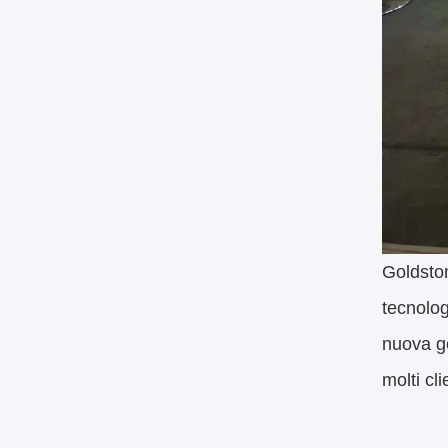
Goldston
tecnolog
nuova ge
molti cl