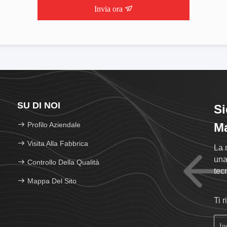
Invia ora
SU DI NOI
Si
Profilo Aziendale
Ma
Visita Alla Fabbrica
La 
una
Controllo Della Qualità
tec
Mappa Del Sito
riv
Ti 