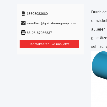
Durchlöc
13608083660
entwicke
woodhan@goldstone-group.com
äußeren 
86-28-87086837
gute ätz
Kontaktieren Sie uns jetzt
sehr sch