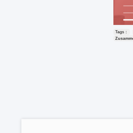
Tags：
Zusamme