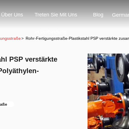
Über Uns
Treten Sie Mit Uns
Blog
Germa
In Verbindung
ungsstraße
>
Rohr-Fertigungsstraße-Plastikstahl PSP verstärkte zusam
hl PSP verstärkte
Polyäthylen-
raße