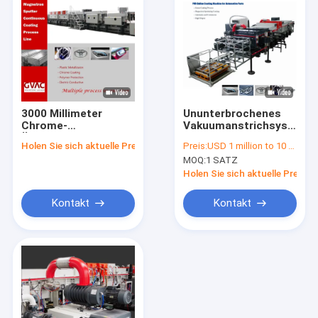
3000 Millimeter
Ununterbrochenes
Chrome-
Vakuumanstrichsystem-
Überzugmaschine
Magnetron, das PVD-
Holen Sie sich aktuelle Preis
Preis:
USD 1 million to 10 million
Edelstahl-
Maschinen-Hersteller
MOQ:
1 SATZ
Vakuumbeschichtungs-
spritzt
Magnetronspritzen
Holen Sie sich aktuelle Preis
Kontakt
Kontakt
Haus
Produkte
Über uns