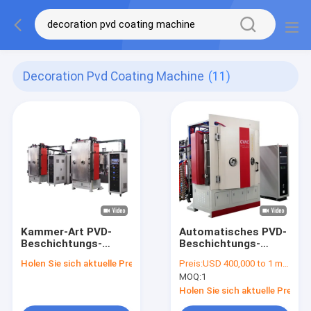
Decoration Pvd Coating Machine
(11)
Kammer-Art PVD-
Automatisches PVD-
Beschichtungs-
Beschichtungs-
Maschinen-
Maschinen-
Holen Sie sich aktuelle Preis
Preis:
USD 400,000 to 1 million
Ausrüstung spritzen
Bedampfen-
MOQ:
1
das Beschichten für
Plastikteil-
die Metallisierung
Dekoration
Holen Sie sich aktuelle Preis