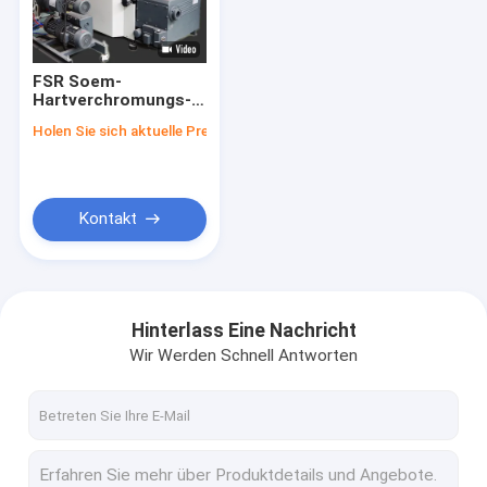
Fabrik-Ausflug
Qualitätskontrolle
FSR Soem-
Hartverchromungs-
treten Sie mit uns in Verbindung
Maschinen-
Holen Sie sich aktuelle Preis
Magnetron, das für
Automobilteile
blog
spritzt
Fordern Sie ein Zitat
Kontakt
RTP-Linie
Hinterlass Eine Nachricht
Wir Werden Schnell Antworten
RTP-Rohr-Fertigungsstraße
Gewölbte Rohrfertigungsstraße
Pvd-Beschichtungs-Maschine