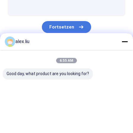
Spritzen Sie Beschichtungs-Maschine
Beschichtende Glasmaschine
Fortsetzen
Vakuumbeschichtungs-Maschine
alex.liu
HDPErohr-Verdrängungsmaschine
Unsere Kategorien
Abnutzungs-beständiges Rohr
6:55 AM
Intelligente parkende Lösung
Good day, what product are you looking for?
Zusammengesetzte Rohr-Fertigungsstraße
RTP-Linie
RTP-Rohr-
Gewölbte
Fertigungsstraße
Rohrfertigung