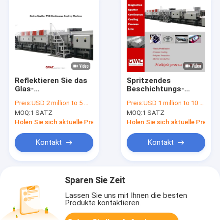
Reflektieren Sie das
Spritzendes
Glas-
Beschichtungs-
vakuummagnetron-
Fertigungsstraße-
Preis:
USD 2 million to 5 million
Preis:
USD 1 million to 10 million
Spritzen der PVD-
on-line-Magnetron
MOQ:
1 SATZ
MOQ:
1 SATZ
Beschichtungs-
des Auto-Licht-PVD
Maschinen-niedrige E
Holen Sie sich aktuelle Preis
Holen Sie sich aktuelle Preis
Glas
Kontakt
Kontakt
Sparen Sie Zeit
Lassen Sie uns mit Ihnen die besten
Produkte kontaktieren.