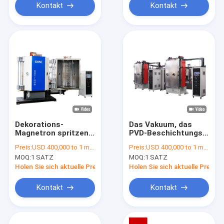
Kontakt
Kontakt
Dekorations-
Das Vakuum, das
Magnetron spritzen
PVD-Beschichtungs-
die kleine PVD-
Maschine
Preis:
USD 400,000 to 1 million
Preis:
USD 400,000 to 1 million
Beschichtungs-
metallisiert, spritzen
MOQ:
1 SATZ
MOQ:
1 SATZ
Maschine, die Plastik
Industrie-
metallisiert
Plastikdekoration
Holen Sie sich aktuelle Preis
Holen Sie sich aktuelle Preis
Kontakt
Kontakt