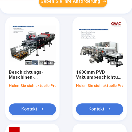
Geben Sie Ihre Anforderung
Beschichtungs-
1600mm PVD
Maschinen-
Vakuumbeschichtungs-
Magnetron PVD FSR
Maschine/Ausrüstungs-
Holen Sie sich aktuelle Preis
Holen Sie sich aktuelle Preis
Vakuum, dasfür
Magnetron, das
Automobilteile
horizontales
spritzt
ununterbrochenes
spritzt
Kontakt
Kontakt