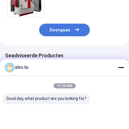
Fysieke de Machinemf
gelijkstroom Sputteren
Doorgaan
Geadviseerde Producten
alex.liu
11:10 AM
Good day, what product are you looking for?
Het ononderbroken
Materiaal van glas
Wijs van het d
Magnetron die van
sputtert het Plastic
Machine op he
het
Vacuümmetalizing,
E Glas van de
Vacuümdeklaagsysteem
PVD-
Glaspvd Dekla