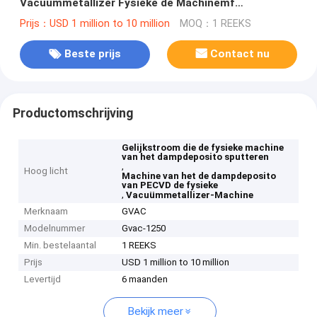
Vacuümmetallizer Fysieke de Machinemf
gelijkstroom Sputteren
Prijs：USD 1 million to 10 million
MOQ：1 REEKS
Beste prijs
Contact nu
Productomschrijving
Gelijkstroom die de fysieke machine
van het dampdeposito sputteren
,
Hoog licht
Machine van het de dampdeposito
van PECVD de fysieke
,
Vacuümmetallizer-Machine
Merknaam
GVAC
Modelnummer
Gvac-1250
Min. bestelaantal
1 REEKS
Prijs
USD 1 million to 10 million
Levertijd
6 maanden
Bekijk meer