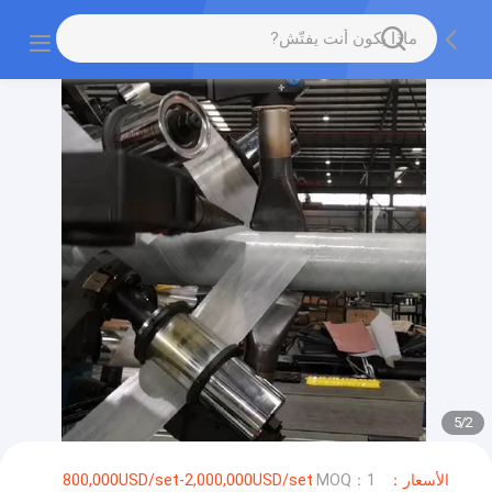
5
/
2
الأسعار：800,000USD/set-2,000,000USD/set
MOQ：1