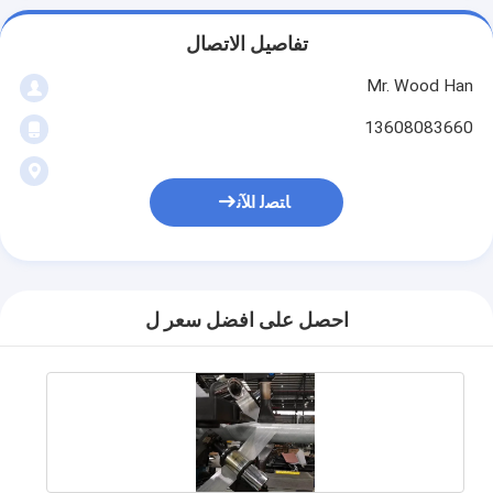
تفاصيل الاتصال
Mr. Wood Han
13608083660
ﺎﺘﺼﻟ ﺍﻶﻧ
احصل على افضل سعر ل