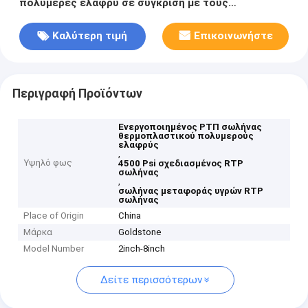
πολυμερές ελαφρύ σε σύγκριση με τους
μεταλλικούς σωλήνες Δυνάμωση μέχρι 4500 Psi
Σχεδιασμένος για μεταφορά υγρών
Καλύτερη τιμή
Επικοινωνήστε
Περιγραφή Προϊόντων
Ενεργοποιημένος ΡΤΠ σωλήνας
θερμοπλαστικού πολυμερούς
ελαφρύς
,
Υψηλό φως
4500 Psi σχεδιασμένος RTP
σωλήνας
,
σωλήνας μεταφοράς υγρών RTP
σωλήνας
Place of Origin
China
Μάρκα
Goldstone
Model Number
2inch-8inch
Δείτε περισσότερων