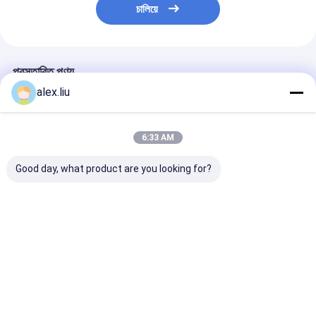
চালিয়ে
প্রস্তাবিত পণ্য
alex.liu
6:33 AM
Good day, what product are you looking for?
Continuous Vacuum
Glass Plastic
Reflect Glass 
Coating System
Vacuum Metalizing
Coating Machi
Magnetron
Equipment , Sputter
Low E Glass 
Sputtering PVD
PVD Plating Machine
Magnetron
Machine
Sputtering
ভালো দাম
ভালো দাম
ভালো দাম
Manufacturer
বাড়ি
আমাদের
আমাদের সাথে যোগাযোগ
Desktop