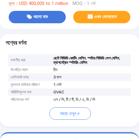
মূল্য：USD 400,000 to 1 million
MOQ：1 সেট
ভালো দাম
এখন যোগাযোগ
পণ্যের বর্ণনা
,
,
ছোট পিভিডি কোটিং মেশিন
স্পটার পিভিডি লেপ মেশিন
লক্ষণীয় করা
ম্যাগনেট্রন স্পটারিং মেশিন
উৎপত্তি স্থল
চীন
ডেলিভারি সময়
3 মাস
ন্যূনতম চাহিদার পরিমাণ
1 সেট
পরিচিতিমুলক নাম
GVAC
পরিশোধের শর্ত
এল / সি, টি / টি, ডি / এ, ডি / পি
আরো দেখুন